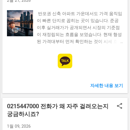
2월 21, 2026
반포권 신축 아파트 가운데서도 가격 움직임
이 빠른 단지로 꼽히는 곳이 있습니다. 준공
이후 실거래가가 공개되면서 시장의 기준점
이 재정립되는 흐름을 보였습니다. 현재 형성
된 가격대부터 먼저 확인하는 것이 시세 흐름
을 이해하는 출발점입니다. 레미안 원펜타스
시세 변동 추이와 반포권 가격 흐름 레미안
원펜타스는 서울 서초구 반포동에 위치한 재
건축 신축 단지로, 2024년 준공 이후 본격적
인 실거래가 형성이 시작되었습니다. 초기 거
래에서는 평형과 층 조건에 따라 큰 가격 차
자세한 내용 보기
이가 나타났으며, 일부 타입은 빠르게 신고가
수준에 근접하는 거래가 이루어졌습니다. 여
러 거래 사례를 비교해보면 동일 면적이라도
0215447000 전화가 왜 자주 걸려오는지
조망 여부와 층수에 따라 수억 원 이상 차이
궁금하시죠?
가 발생하는 경우가 적지 않다고 합니다. 단
순 평균가보다는 세부 조건별 가격 분포를 확
1월 09, 2026