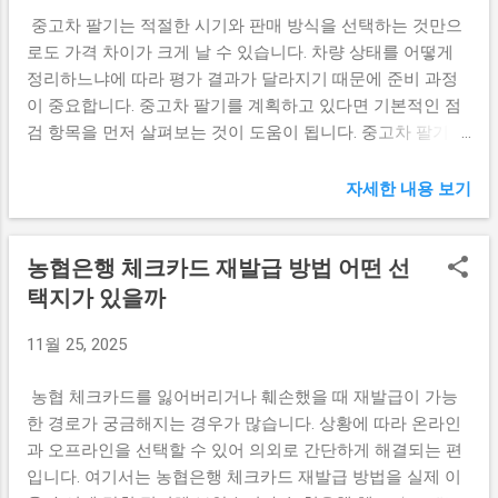
실적인 불이익으로 볼 수 있습니다. 다음 검진 대상 연도까지
이런 부분이 다시 논의될 가능성은 충분합니
중고차 팔기는 적절한 시기와 판매 방식을 선택하는 것만으
기다려야 하므로, 그 사이 건강 상태를 점검할 기회가 줄어들
다. 소득 기준 적용 여부는 유지될까 현재 아
로도 가격 차이가 크게 날 수 있습니다. 차량 상태를 어떻게
수 있습니다. 검진 결과를 기준으로 관리가 필요한 질환이 있
동수당은 소득과 관계없이 지급되는 방식으
정리하느냐에 따라 평가 결과가 달라지기 때문에 준비 과정
었던 분이라면, 이 공백 기간이 부담으로 느껴질 수 있습니다.
로 운영되고 있습니다. 이 점은 행정 부담을
이 중요합니다. 중고차 팔기를 계획하고 있다면 기본적인 점
직장인의 경우 회사와 관련된 문제는 없을까 직장가입자는
줄이고 체감도를 높인다는 평가를 받아왔습
검 항목을 먼저 살펴보는 것이 도움이 됩니다. 중고차 팔기 더
상황이 조금 다르게 느껴질 수 있습니다. 사업주는 근로자에
니다. 2026 아동수당에서도 보편 지급 원칙이
좋은 조건을 얻기 위해 확인해야 할 핵심 요소 차량 판매는 시
게 건강검진을 받을 수 있도록 조치해야 할 의무가 있습니다.
유지될 가능성이 크다는 의견이 많지만, 재정
세 파악부터 차량 상태 점검, 매입 업체 선택까지 단계별로 살
근로자가 정당한 사유 없이 계속 검진을 받지 않으면, 회사 내
자세한 내용 보기
상황에 따라 일부 조정 논의가 나올 수는 있
펴볼 부분이 많습니다. 무작정 매입가만 비교하는 것보다 본
부 규정에 따라 관리 대상이 되거나 안내를 반복적으로 받을
습니다. 신청 방식과 지급 절차 변화 가능성
인 차량의 장단점을 정확히 이해하는 것이 더 안정적인 거래
수 있습니다. 다만 근로자 개인에게 직접적인 법적 불이익이
최근 각종 복지 제도는 온라인 중심으로 간소
농협은행 체크카드 재발급 방법 어떤 선
로 이어집니다. 시간을 조금만 들이면 불필요한 손해를 막을
바로 발생하는 구조는 아닙니다. 회사 차원의 관리 문제로 이
화되는 흐름을 보이고 있습니다. 아동수당 역
수 있다는 점에서 준비 과정이 중요하게 느껴집니다. 현재 시
택지가 있을까
어지는 경우가 많다고 보시면 됩니다. 건강검진을 안 받으면
시 이미 신청 절차가 비교적 단순한 편이지
세는 어떻게 확인하면 좋을까 중고차 시세는 차종, 연식, 주행
보험이나 진료에 영향이 있을까 건강검진 기간 지나면 불이
만, 자동 신청이나 정보 연계 방식이 더 강화
11월 25, 2025
거리, 사고 이력에 따라 달라지므로 비슷한 조건의 차량 가격
익을 걱정할 때 보험 문제를 떠올리는 분들도 있습니다. 일반
될 수 있습니다. ...
을 먼저 비교해 보는 것이 좋습니다. 시세 범위를 알고 있으면
적으로 국가건강검진을 받지 않았다는 이유만으로 보험 가입
농협 체크카드를 잃어버리거나 훼손했을 때 재발급이 가능
제안 받은 금액이 적정한지 판단하기가 쉬워집니다. 시세가
이나 보험금 지급이 제한되지는 않습니다. 다만 건강 상태를
한 경로가 궁금해지는 경우가 많습니다. 상황에 따라 온라인
계절이나 유행에 따라 변할 수 있어 최근 정보를 확인하는 것
장기간 확인하지 않아 질환이 악화된 경우, 이후 진단 시점이
과 오프라인을 선택할 수 있어 의외로 간단하게 해결되는 편
이 도움이 됩니다. 사고 이력과 정비 기록은 왜 중요한가 사고
늦어졌다...
입니다. 여기서는 농협은행 체크카드 재발급 방법을 실제 이
이력은 매입가에 직접적인 영향을 주기 때문에 정확한 기록