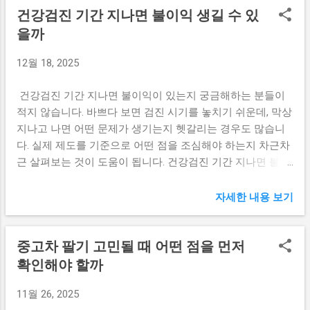
의 성격을 알고 나면 불안감 없이 상황에 맞
건강검진 기간 지나면 불이익 생길 수 있
는 지원금입니다. 2026년 역시 기본적인 제도
께 사회 현안이나 정책에 대한 의견을 묻는
게 대응할 수 있다는 점에서 도움이 됩니다.
틀은 유지될 가능성이 높지만, 지급 연령이나
을까
질문이 포함될 수 있습니다. 대부분 선택형
금액, 대상 범위와 관련된 논의는 계속되고
질문으로 진행된다는 후기가 많습니다. 응답
12월 18, 2025
있습니다. 당장 확정된 내용은 없더라도 현재
하지 않아도 되는 전화일까 여론조사 전화는
기준을 바탕으로 흐름을 살펴볼 필요는 있습
법적으로 반드시 응답해야 하는 연락은 아닙
건강검진 기간 지나면 불이익이 있는지 궁금해하는 분들이
니다. 지급 연령 기준은 어떻게 이어질까 현
니다. 받지 않거나 통화 중간에 거절해도 불
적지 않습니다. 바쁘다 보면 검진 시기를 놓치기 쉬운데, 막상
재 아동수당은 일정 연령까지 지급되는 구조
이익은 발생하지 않습니다. 통화가 부담스럽
지나고 나면 어떤 문제가 생기는지 헷갈리는 경우도 많습니
로 운영되고 있습니다. 2026 아동수당 역시
다면 정중하게 조사 참여가 어렵다고 말한 뒤
다. 실제 제도를 기준으로 어떤 점을 조심해야 하는지 차근차
이 연령 기준을 유지하거나, 단계적으로 확대
끊으셔도 괜찮습니다. 개인정보 요구 시 주의
근 살펴보는 것이 도움이 됩니다. 건강검진 기간 지나면 불이
하는 방안이 논의될 가능성이 있습니다. 실제
할 점 일반적인 여론조사에서는 이름, 주민등
익 어디까지 해당될까 국가건강검진은 정해진 기간 안에 받
로 부모들 사이에서는 초등학생 이후까지 지
록번호, 계좌 정보 같은 민감한 개인정보를
도록 설계된 제도입니다. 검진을 받지 않았다고 해서 바로 불
원이 이어지길 바라는 목소리도 꾸준히 나오
자세한 내용 보기
요구하지 않습니다. 만약 이런 정보를 요청한
이익이 발생하는 것은 아니지만, 상황에 따라 행정적이나 실
고 있습니다. 아동수당 금액 인상 가능성 물
다면 조사 목적을 다시 확인해 보시는 편이
질적인 불편이 생길 수 있습니다. 특히 직장가입자나 사업장
가 상승과 양육비 부담을 고려하면 수당 금액
안전합니다. 최소한의 질문만 답변하는 것도
중고차 팔기 고민될 때 어떤 점을 먼저
과 관련된 경우에는 주의가 필요합니다. 국가건강검진 기간
조정에 대한 관심도 높습니다. 다만 아동수당
하나의 선택입니다. 비슷한 번호로 계속 전화
을 넘기면 바로 불이익이 있을까 일반적으로 개인이 검진 기
확인해야 할까
은 국가 재정과 직결되는 제도이기 때문에 단
가 올 때 0234442119처럼 여론조사 번호는
간을 놓쳤다고 해서 과태료나 벌금이 부과되지는 않습니다.
기간에 큰 폭의 인상보다는 점진적인 조정이
여러 회선을 사용해 비슷한 번호로 다시 걸...
11월 26, 2025
다만 해당 연도의 무료 검진 기회를 잃게 된다는 점이 가장 현
검토되는 경우가 많습니다. 2026년을 앞두고