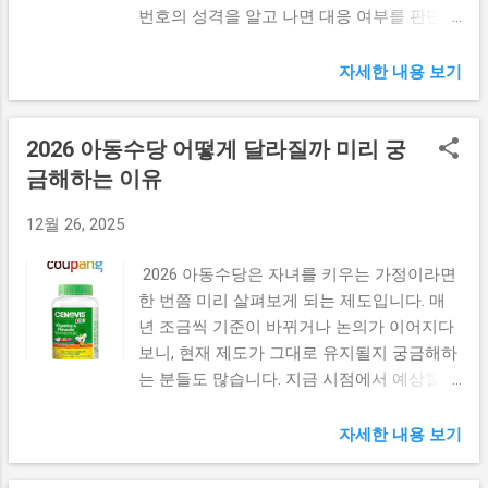
번호의 성격을 알고 나면 대응 여부를 판단하
단지와 비교하면 어떤 수준일까? 반포 일대
보이스피싱과 구분하는 방법 0215447000은
는 데 도움이 됩니다. 0234442119 무슨 전화
신축 및 재건축 단지와 비교할 때 유사한 가
신한카드 공식 고객센터 번호로 알려져 있지
인지 확인하기 0234442119는 02로 시작하는
격대에서 경쟁 구도가 형성되고 있습니다. 특
만 모든 전화를 무조건 신뢰하는 것은 주의가
자세한 내용 보기
서울 지역 유선전화 번호입니다. 검색된 수신
히 한강 접근성과 학군, 브랜드 요인이 공통
필요합니다. 전화 중에 카드 비밀번호나 인증
사례를 보면 상품 판매나 대출 권유보다는 여
적으로 가격을 지지하는 요소로 작용합니다...
번호를 요구한다면 정상적인 상담이 아닐 가
2026 아동수당 어떻게 달라질까 미리 궁
론조사를 목적으로 한 전화였다는 내용이 다
능성이 큽니다. 의심스러울 경우 전화를 끊고
수입니다. 특히 일과 시간 이후인 저녁 시간
금해하는 이유
직접 고객센터로 다시 걸어 확인하는 것이 안
대에도 전화가 걸려오는 특징이 있습니다. 저
전합니다. 전화가 부담될 때 대처 방법 반복
12월 26, 2025
녁 시간에 여론조사 전화가 오는 이유 여론조
적인 수신이 불편하다면 마케팅 연락 수신 동
사는 직장인이나 학생 등 다양한 계층의 응답
의 여부를 확인해볼 수 있습니다. 고객센터를
2026 아동수당은 자녀를 키우는 가정이라면
을 확보해야 하는 경우가 많습니다. 낮 시간
통해 광고성 전화 차단 요청을 하면 이후 수
한 번쯤 미리 살펴보게 되는 제도입니다. 매
대에 통화가 어려운 사람들을 고려해 퇴근 이
신이 줄어드는 경우가 많습니다. 스마트폰 자
년 조금씩 기준이 바뀌거나 논의가 이어지다
후나 저녁 시간에 전화를 거는 방식이 사용되
체 차단 기능을 활용하는 것도 하나의 방법입
보니, 현재 제도가 그대로 유지될지 궁금해하
기도 합니다. 이 때문에 갑작스럽게 늦은 시
니다. 실제 수신 경험에서 느낄 수 있는 점
는 분들도 많습니다. 지금 시점에서 예상할
간에 전화가 와 불편하게 느껴질 수 있습니
0215447000 번호는 무작위 스팸보다는 기존
수 있는 방향을 정리해 보면 준비에 도움이
다. 0234442119로 받게 되는 질문 내용 이 번
신한카드 금융 서비스 이용과 연관되는 경우
될 수 있습니다. 2026 아동수당 현재 기준에
호로 전화를 받으면 간단한 조사 안내 후 몇
자세한 내용 보기
가 많습니다. 다만 통화 내용이 불필요하게
서 예상해 보는 변화 아동수당은 일정 연령
가지 질문이 이어지는 방식이 일반적입니다.
느껴진다면 굳이 받을 필요는 없습니다. 번호
이하의 아동을 양육하는 가정에 매달 지급되
연령대, 거주 지역 같은 기본적인 항목과 함