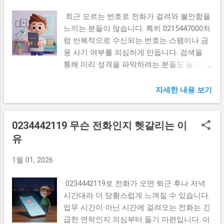
인하는 것이 중요합니다. 준공 전후 가격 흐
름은 어떻게 달라졌을까? 분양 당시 책정된
최근 모르는 번호로 전화가 걸려와 불안함을
가격과 준공 이후 실거래가는 차이를 보였습
느끼는 분들이 많습니다. 특히 0215447000처
니다. 입주가 시작되면서 실거래가 공개가 본
럼 반복적으로 수신되는 번호는 스팸이나 금
격화되었고, 이를 기준으로 매도 호가가 상향
융 사기 여부를 의심하게 만듭니다. 검색을
조정되는 흐름이 나타났습니다. 특히 준공 직
통해 미리 성격을 파악하려는 분들도 늘고 있
후에는 초기 매물과 후속 거래 간 가격 간격
습니다. 0215447000 무슨 전화인지 확인해보
이 벌어지는 구간이 형성되었습니다. 신축 프
면 0215447000은 금융사 고객센터 대표번호
자세한 내용 보기
리미엄과 반포권 재건축 기대감이 동시에 반
로 사용되는 전화번호입니다. 주로 카드 이용
영된 결과로 해석됩니다. 최근 1년 시세 변동
고객을 대상으로 한 안내나 상담 목적의 연락
폭은 어느 정도일까? 최근 1년간 거래를 보면
0234442119 무슨 전화인지 헷갈리는 이
이 이 번호로 이뤄집니다. 실제 상담원이 연
평형대에 따라 수억 원 단위의 변동 폭이 확
결되는 경우도 있고 자동 안내 음성이 나오는
유
인됩니다. 대형 평형은 거래 건수는 많지 않
경우도 있습니다. 0215447000으로 걸려오는
지만, 거래가 성사될 경우 가격 영향력이 크
1월 01, 2026
전화의 주요 용도 이 번호로 걸려오는 전화는
게 나타나는 특징이 있습니다. 관련 자료를
카드 이용 내역 확인이나 서비스 안내인 경우
0234442119로 전화가 오면 퇴근 후나 저녁
비교해보면 금리 인상기에는 매수 관망세로
가 많습니다. 일부 이용자에게는 혜택 안내나
시간대라 더 당황스럽게 느껴질 수 있습니다.
거래량이 줄어드는 경향이 있었으나, 반포권
이벤트 관련 내용으로 연결되기도 합니다. 과
업무 시간이 아닌 시간에 걸려오는 전화는 긴
핵심 단지의 경우 가격 하락 폭은 제한적인
거 상담 이력이나 서비스 이용 여부에 따라
급한 연락인지 의심부터 들기 마련입니다. 이
편이었다는 분석도 있습니다. 인근 반포 주요
수신 빈도가 달라질 수 있습니다. 스팸이나