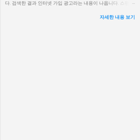
다. 검색한 결과 인터넷 가입 광고라는 내용이 나옵니다. 스팸신
신이 확인되면 자동 차단 목록에서 제외될 수 있습니다. 주의할
고 전화번호 알림 07044994754 연락처 해당 전화를 받아보면
점 일부 자동 발신 전화는 여론조사 형식을 빌려 개인정보를 수
자세한 내용 보기
에스케이텔레콤, 케이티, 엘지유플러스 등 신규 가입 또는 변경
집하려는 사례도 있습니다. 신뢰할 수 있는 기관 명칭과 조사 목
시 현금 지원, 할인 혜택이 있다는 내용의 멘트가 안내됩니다.
적이 명시되지 않으면 ...
18인치 감성 미니 캐리어 할인 굳이 필요한 정보가 아니라면
070 번호로 걸려오는 전화는 대부분 스팸 또는 스미싱 전화일
가능성이 높기 때문에 받지 않아도 됩니다. 비슷한 시기 걸려온
070 인터넷전화번호 07077388138 07077388093 Klook.com
07045248853 07044991863