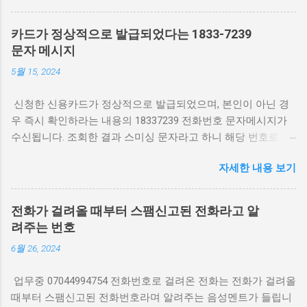
는 방법 0269595814 번호 어디 최근 몇 달간 0269595814 번호
는 정치·사회 여론조사 또는 마케팅 목적의 자동 발신으로 보고
카드가 정상적으로 발급되었다는 1833-7239
되고 있습니다. 발신지는 서울 지역번호로, 주로 콜센터 시스템
문자 메시지
에서 무작위로 연결되는 경우가 많습니다. 통신사별 스팸 차단
5월 15, 2024
통계에 포함되어 있으나, 실제 기관 여론조사일 가능성도 있어
구체적 내용은 통화 시 확인이 필요합니다. 번호 진위 확인 방법
신청한 신용카드가 정상적으로 발급되었으며, 본인이 아닌 경
통화 전에는 0269595814 번호를 스팸 전화 식별 앱에서 검색해
우 즉시 확인하라는 내용의 18337239 전화번호 문자메시지가
최근 신고 내역을 확인하는 것이 좋습니다. 여론조사라면 조사
수신됩니다. 조회한 결과 스미싱 문자라고 하니 해당 번호로 전
기관명과 조사 목적을 먼저 밝히는 것이 원칙입니다. 명확한 안
화를 하지 않는 것이 안전합니다. 카드 발급 18337239 스미싱
내 없이 개인 정보 요구나 정치적 질문이 이어질 경우 즉시 통화
자세한 내용 보기
문자 기업전화번호 동일 기간 수신 전화번호 18118138
를 종료하시는 게 안전합니다. 스마트폰에서 특정 번호 차단 설
18119353 15335225 손님맞이 거실 대형 인테리어 소품 준비 끝
정 안드로이드의 경우 최근 통화 목록에서 번호를 길게 누르고
‘번호 차단’을 선택하면 됩니다. 아이폰은 전화 앱에서 ‘i’ 아이콘
전화가 걸려올 때부터 스팸신고된 전화라고 알
을 누른 후 ‘이 발신자 차단’을 선택하면 됩니다. 통신사 앱(SK텔
려주는 번호
레콤 T전화, KT 스팸차단, LG U+ 스팸필터 등)에서도 추가 등록
6월 26, 2024
이 가능합니다. 통신사별 스팸 차단 서비스 활용 2025년 기준 주
요 통신사 모두 무료 스팸 차단 서비스를 제공합니다. SKT의 ‘T
업무중 07044994754 전화번호로 걸려온 전화는 전화가 걸려올
안심차단’, KT의 ‘스팸차단플러스’, LG U+의 ‘스팸필터’ 앱에서
때부터 스팸신고된 전화번호라며 알려주는 음성멘트가 들립니
번호를 직접 등록할 수 있습니다. 다만 여론조사 기관의 공식 발