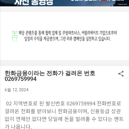
등 다양한 요소를 종합적으로 반영해 결정됩니다. 특히 이미 다
른 대출이 많은 경우에는 한도가 줄어들 수 있습니다. 실제 절차
를 진행한 사례를 보면 소득 대비 부채 비율에 따라 예상보다 적
은 금액만 승인되는 경우도 적지 않다고 합니다. 소득 기준 적용
은 어떻게 이루어질까? 대출 심사에서는 연 소득 대비 상환 능
력을 기준으로 한도가 제한됩니다. 일정 비율 이상으로 원리금
을 상환해야 하는 구조라면 추가 대출이 어려워질 수 있습니다.
따라서 단순히 담보 가치만 보는 것이 아니라 상환 가능성을 함
께 평가하게 됩니다. 관련 내용을 조사해보면 소득이 충분하지
않은 경우 한도가 크게 줄어드는 경우도 많다고 합니다. 이론 한
도와 실제 대출 금액은 왜 다를까? 분양가 기준으로 계산한 한
한화금융이라는 전화가 걸려온 번호
도는 최대 가능 범위일...
0269759994
6월 12, 2024
02 지역번호로 된 발신번호 0269759994 전화번호로
걸려온 전화를 받아보니 한화금융이며, 신용등급 상관
없이 연체만 없다면 당일에 돈을 빌려줄 수 있다는 멘트
가 나옵니다.