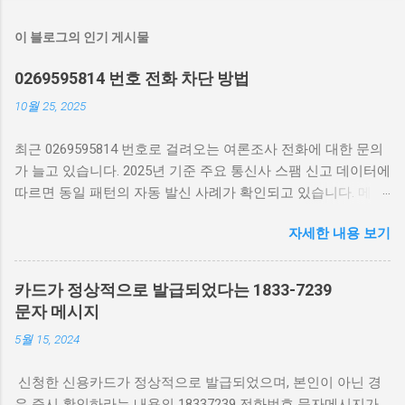
이 블로그의 인기 게시물
0269595814 번호 전화 차단 방법
10월 25, 2025
최근 0269595814 번호로 걸려오는 여론조사 전화에 대한 문의
가 늘고 있습니다. 2025년 기준 주요 통신사 스팸 신고 데이터에
따르면 동일 패턴의 자동 발신 사례가 확인되고 있습니다. 메인
키워드인 0269595814를 포함해 번호 확인과 차단 방법을 함께
자세한 내용 보기
안내합니다. 0269595814 무슨 전화 여론조사 특정번호 차단하
는 방법 0269595814 번호 어디 최근 몇 달간 0269595814 번호
는 정치·사회 여론조사 또는 마케팅 목적의 자동 발신으로 보고
카드가 정상적으로 발급되었다는 1833-7239
되고 있습니다. 발신지는 서울 지역번호로, 주로 콜센터 시스템
문자 메시지
에서 무작위로 연결되는 경우가 많습니다. 통신사별 스팸 차단
5월 15, 2024
통계에 포함되어 있으나, 실제 기관 여론조사일 가능성도 있어
구체적 내용은 통화 시 확인이 필요합니다. 번호 진위 확인 방법
신청한 신용카드가 정상적으로 발급되었으며, 본인이 아닌 경
통화 전에는 0269595814 번호를 스팸 전화 식별 앱에서 검색해
우 즉시 확인하라는 내용의 18337239 전화번호 문자메시지가