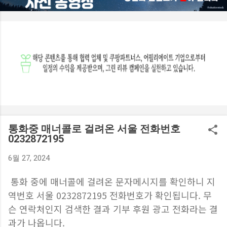
등 다양한 요소를 종합적으로 반영해 결정됩니다. 특히 이미 다
른 대출이 많은 경우에는 한도가 줄어들 수 있습니다. 실제 절차
를 진행한 사례를 보면 소득 대비 부채 비율에 따라 예상보다 적
은 금액만 승인되는 경우도 적지 않다고 합니다. 소득 기준 적용
은 어떻게 이루어질까? 대출 심사에서는 연 소득 대비 상환 능
력을 기준으로 한도가 제한됩니다. 일정 비율 이상으로 원리금
을 상환해야 하는 구조라면 추가 대출이 어려워질 수 있습니다.
따라서 단순히 담보 가치만 보는 것이 아니라 상환 가능성을 함
께 평가하게 됩니다. 관련 내용을 조사해보면 소득이 충분하지
않은 경우 한도가 크게 줄어드는 경우도 많다고 합니다. 이론 한
도와 실제 대출 금액은 왜 다를까? 분양가 기준으로 계산한 한
통화중 매너콜로 걸려온 서울 전화번호
도는 최대 가능 범위일...
0232872195
6월 27, 2024
통화 중에 매너콜에 걸려온 문자메시지를 확인하니 지
역번호 서울 0232872195 전화번호가 확인됩니다. 무
슨 연락처인지 검색한 결과 기부 후원 광고 전화라는 결
과가 나옵니다.