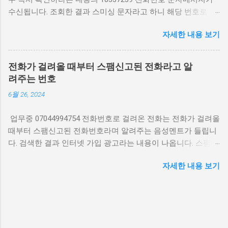
최근 신고 내역을 확인하는 것이 좋습니다. 여론조사라면 조사
수신됩니다. 조회한 결과 스미싱 문자라고 하니 해당 번호로 전
기관명과 조사 목적을 먼저 밝히는 것이 원칙입니다. 명확한 안
화를 하지 않는 것이 안전합니다. 카드 발급 18337239 스미싱
내 없이 개인 정보 요구나 정치적 질문이 이어질 경우 즉시 통화
자세한 내용 보기
문자 기업전화번호 동일 기간 수신 전화번호 18118138
를 종료하시는 게 안전합니다. 스마트폰에서 특정 번호 차단 설
18119353 15335225 손님맞이 거실 대형 인테리어 소품 준비 끝
정 안드로이드의 경우 최근 통화 목록에서 번호를 길게 누르고
‘번호 차단’을 선택하면 됩니다. 아이폰은 전화 앱에서 ‘i’ 아이콘
전화가 걸려올 때부터 스팸신고된 전화라고 알
을 누른 후 ‘이 발신자 차단’을 선택하면 됩니다. 통신사 앱(SK텔
려주는 번호
레콤 T전화, KT 스팸차단, LG U+ 스팸필터 등)에서도 추가 등록
6월 26, 2024
이 가능합니다. 통신사별 스팸 차단 서비스 활용 2025년 기준 주
요 통신사 모두 무료 스팸 차단 서비스를 제공합니다. SKT의 ‘T
업무중 07044994754 전화번호로 걸려온 전화는 전화가 걸려올
안심차단’, KT의 ‘스팸차단플러스’, LG U+의 ‘스팸필터’ 앱에서
때부터 스팸신고된 전화번호라며 알려주는 음성멘트가 들립니
번호를 직접 등록할 수 있습니다. 다만 여론조사 기관의 공식 발
다. 검색한 결과 인터넷 가입 광고라는 내용이 나옵니다. 스팸신
신이 확인되면 자동 차단 목록에서 제외될 수 있습니다. 주의할
고 전화번호 알림 07044994754 연락처 해당 전화를 받아보면
점 일부 자동 발신 전화는 여론조사 형식을 빌려 개인정보를 수
자세한 내용 보기
에스케이텔레콤, 케이티, 엘지유플러스 등 신규 가입 또는 변경
집하려는 사례도 있습니다. 신뢰할 수 있는 기관 명칭과 조사 목
시 현금 지원, 할인 혜택이 있다는 내용의 멘트가 안내됩니다.
적이 명시되지 않으면 ...
18인치 감성 미니 캐리어 할인 굳이 필요한 정보가 아니라면
070 번호로 걸려오는 전화는 대부분 스팸 또는 스미싱 전화일
가능성이 높기 때문에 받지 않아도 됩니다. 비슷한 시기 걸려온