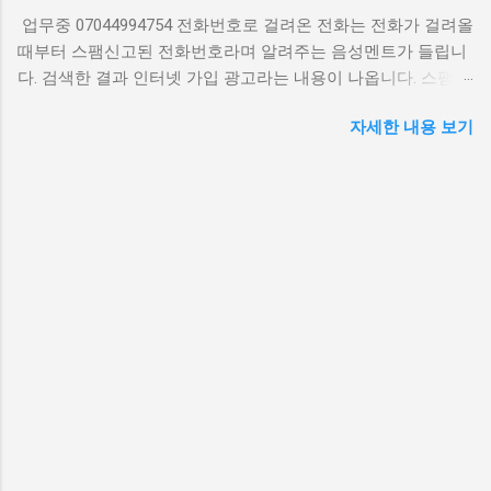
요 통신사 모두 무료 스팸 차단 서비스를 제공합니다. SKT의 ‘T
업무중 07044994754 전화번호로 걸려온 전화는 전화가 걸려올
안심차단’, KT의 ‘스팸차단플러스’, LG U+의 ‘스팸필터’ 앱에서
때부터 스팸신고된 전화번호라며 알려주는 음성멘트가 들립니
번호를 직접 등록할 수 있습니다. 다만 여론조사 기관의 공식 발
다. 검색한 결과 인터넷 가입 광고라는 내용이 나옵니다. 스팸신
신이 확인되면 자동 차단 목록에서 제외될 수 있습니다. 주의할
고 전화번호 알림 07044994754 연락처 해당 전화를 받아보면
점 일부 자동 발신 전화는 여론조사 형식을 빌려 개인정보를 수
자세한 내용 보기
에스케이텔레콤, 케이티, 엘지유플러스 등 신규 가입 또는 변경
집하려는 사례도 있습니다. 신뢰할 수 있는 기관 명칭과 조사 목
시 현금 지원, 할인 혜택이 있다는 내용의 멘트가 안내됩니다.
적이 명시되지 않으면 ...
18인치 감성 미니 캐리어 할인 굳이 필요한 정보가 아니라면
070 번호로 걸려오는 전화는 대부분 스팸 또는 스미싱 전화일
가능성이 높기 때문에 받지 않아도 됩니다. 비슷한 시기 걸려온
070 인터넷전화번호 07077388138 07077388093 Klook.com
07045248853 07044991863