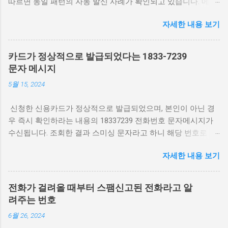
따르면 동일 패턴의 자동 발신 사례가 확인되고 있습니다. 메인
키워드인 0269595814를 포함해 번호 확인과 차단 방법을 함께
자세한 내용 보기
안내합니다. 0269595814 무슨 전화 여론조사 특정번호 차단하
는 방법 0269595814 번호 어디 최근 몇 달간 0269595814 번호
는 정치·사회 여론조사 또는 마케팅 목적의 자동 발신으로 보고
카드가 정상적으로 발급되었다는 1833-7239
되고 있습니다. 발신지는 서울 지역번호로, 주로 콜센터 시스템
문자 메시지
에서 무작위로 연결되는 경우가 많습니다. 통신사별 스팸 차단
5월 15, 2024
통계에 포함되어 있으나, 실제 기관 여론조사일 가능성도 있어
구체적 내용은 통화 시 확인이 필요합니다. 번호 진위 확인 방법
신청한 신용카드가 정상적으로 발급되었으며, 본인이 아닌 경
통화 전에는 0269595814 번호를 스팸 전화 식별 앱에서 검색해
우 즉시 확인하라는 내용의 18337239 전화번호 문자메시지가
최근 신고 내역을 확인하는 것이 좋습니다. 여론조사라면 조사
수신됩니다. 조회한 결과 스미싱 문자라고 하니 해당 번호로 전
기관명과 조사 목적을 먼저 밝히는 것이 원칙입니다. 명확한 안
화를 하지 않는 것이 안전합니다. 카드 발급 18337239 스미싱
내 없이 개인 정보 요구나 정치적 질문이 이어질 경우 즉시 통화
자세한 내용 보기
문자 기업전화번호 동일 기간 수신 전화번호 18118138
를 종료하시는 게 안전합니다. 스마트폰에서 특정 번호 차단 설
18119353 15335225 손님맞이 거실 대형 인테리어 소품 준비 끝
정 안드로이드의 경우 최근 통화 목록에서 번호를 길게 누르고
‘번호 차단’을 선택하면 됩니다. 아이폰은 전화 앱에서 ‘i’ 아이콘
전화가 걸려올 때부터 스팸신고된 전화라고 알
을 누른 후 ‘이 발신자 차단’을 선택하면 됩니다. 통신사 앱(SK텔
려주는 번호
레콤 T전화, KT 스팸차단, LG U+ 스팸필터 등)에서도 추가 등록
6월 26, 2024
이 가능합니다. 통신사별 스팸 차단 서비스 활용 2025년 기준 주